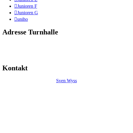
Junioren F
Junioren G
uniho
Adresse Turnhalle
Mitte
Friedhofstrasse 35
4552 Derendingen
Kontakt
Sven Wyss