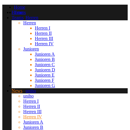
Home
Home
Teams
Teams
Herren
Herren
Herren I
Herren I
Herren II
Herren II
Herren III
Herren III
Herren IV
Junioren
Herren IV
Junioren
Junioren A
Junioren A
Junioren B
Junioren B
Junioren C
Junioren C
Junioren D
Junioren D
Junioren E
Junioren E
Junioren F
Junioren F
Junioren G
News
Junioren G
News
uniho
uniho
Herren I
Herren I
Herren II
Herren II
Herren III
Herren III
Herren IV
Herren IV
Junioren A
Junioren A
Junioren B
Junioren B
Junioren C