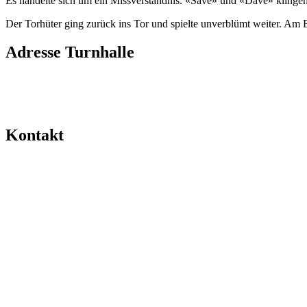
Es handelte sich um ein Missverständnis. «Save» und «Dave» klingen 
Der Torhüter ging zurück ins Tor und spielte unverblümt weiter. Am E
Adresse Turnhalle
Kontakt