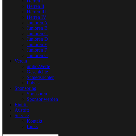
Herren I
Herren II
Herren III
Herren IV
Junioren A
Junioren B
Junioren C
Junioren D
Junioren E
Junioren F
Junioren G
Verein
uniho.Werte
Geschichte
Schiedsrichter
Labels
Sponsoring
Sponsoren
Sponsor werden
Eintritt
Austritt
Service
Kontakt
Links