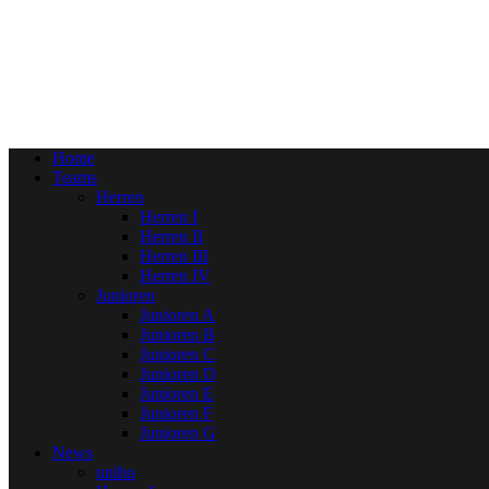
Home
Teams
Herren
Herren I
Herren II
Herren III
Herren IV
Junioren
Junioren A
Junioren B
Junioren C
Junioren D
Junioren E
Junioren F
Junioren G
News
uniho