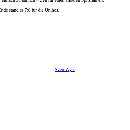
einfach zu ähnlich – Zeit für einen anderen Spitznamen.
nde stand es 7:8 für die Unihos.
Mitte
Friedhofstrasse 35
4552 Derendingen
Sven Wyss