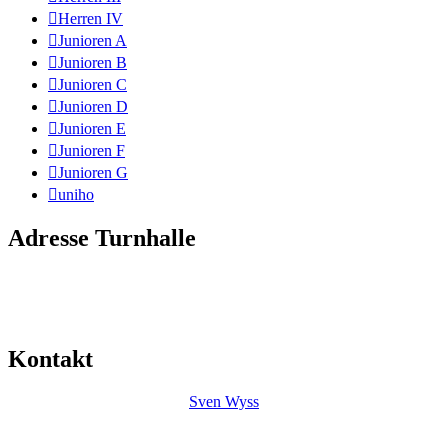
Herren IV
Junioren A
Junioren B
Junioren C
Junioren D
Junioren E
Junioren F
Junioren G
uniho
Adresse Turnhalle
Mitte
Friedhofstrasse 35
4552 Derendingen
Kontakt
Sven Wyss