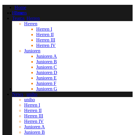
Home
Home
Teams
Teams
Herren
Herren
Herren I
Herren I
Herren II
Herren II
Herren III
Herren III
Herren IV
Junioren
Herren IV
Junioren
Junioren A
Junioren A
Junioren B
Junioren B
Junioren C
Junioren C
Junioren D
Junioren D
Junioren E
Junioren E
Junioren F
Junioren F
Junioren G
News
Junioren G
News
uniho
uniho
Herren I
Herren I
Herren II
Herren II
Herren III
Herren III
Herren IV
Herren IV
Junioren A
Junioren A
Junioren B
Junioren B
Junioren C