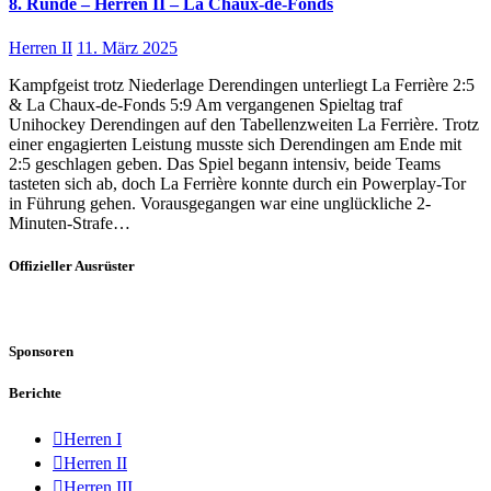
8. Runde – Herren II – La Chaux-de-Fonds
Herren II
11. März 2025
Kampfgeist trotz Niederlage Derendingen unterliegt La Ferrière 2:5
& La Chaux-de-Fonds 5:9 Am vergangenen Spieltag traf
Unihockey Derendingen auf den Tabellenzweiten La Ferrière. Trotz
einer engagierten Leistung musste sich Derendingen am Ende mit
2:5 geschlagen geben. Das Spiel begann intensiv, beide Teams
tasteten sich ab, doch La Ferrière konnte durch ein Powerplay-Tor
in Führung gehen. Vorausgegangen war eine unglückliche 2-
Minuten-Strafe…
Offizieller Ausrüster
Sponsoren
Berichte
Herren I
Herren II
Herren III