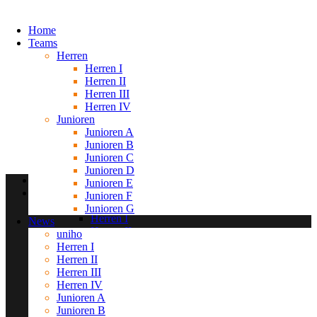
Home
Teams
Herren
Herren I
Herren II
Herren III
Herren IV
Junioren
Junioren A
Junioren B
Junioren C
Junioren D
Home
Junioren E
Teams
Junioren F
Herren
Junioren G
Herren I
News
Herren II
uniho
Herren III
Herren I
Herren IV
Herren II
Junioren
Herren III
Junioren A
Herren IV
Junioren B
Junioren A
Junioren C
Junioren B