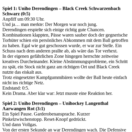
Spiel 1: Uniho Derendingen – Black Creek Schwarzenbach
Schwarz (0:5)
Anpfiff um 09:30 Uhr.
Und ja… man merkte: Der Morgen war noch jung.
Derendingen erspielte sich einige richtig gute Chancen.
Kombinationen klappten, Pässe waren sauber doch der gegnerische
Torhüter schien ein persönliches Abkommen mit dem Ball getroffen
zu haben. Egal wie gut geschossen wurde, er war zur Stelle. Ein
Schuss nach dem anderen prallte ab, als wäre das Tor verhext.
In der eigenen gefährlichen Zone hingegen herrschte zeitweise
kreatives Durcheinander. Kleine Abstimmungsprobleme, ein Schritt
zu spät, ein Stock nicht ganz am richtigen Ort und Black Creek
nutzte das eiskalt aus.
Trotz eingesetzter Kampfgummibären wollte der Ball heute einfach
nicht ins richtige Netz.
Endstand: 0:5.
Kein Drama. Aber klar war: Jetzt musste eine Reaktion her.
Spiel 2: Uniho Derendingen – Unihockey Langenthal
Aarwangen Rot (3:1)
Ein Spiel Pause. Garderobenansprache. Kurzer
Pinkelzwischenstopp. Reset-Knopf gedrückt.
Und dann Vollgas.
Von der ersten Sekunde an war Derendingen wach. Die Defensive