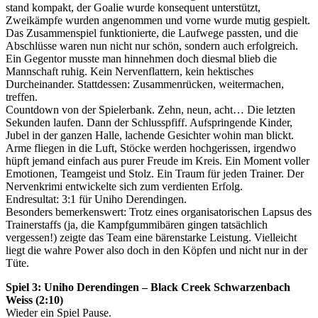
stand kompakt, der Goalie wurde konsequent unterstützt,
Zweikämpfe wurden angenommen und vorne wurde mutig gespielt.
Das Zusammenspiel funktionierte, die Laufwege passten, und die
Abschlüsse waren nun nicht nur schön, sondern auch erfolgreich.
Ein Gegentor musste man hinnehmen doch diesmal blieb die
Mannschaft ruhig. Kein Nervenflattern, kein hektisches
Durcheinander. Stattdessen: Zusammenrücken, weitermachen,
treffen.
Countdown von der Spielerbank. Zehn, neun, acht… Die letzten
Sekunden laufen. Dann der Schlusspfiff. Aufspringende Kinder,
Jubel in der ganzen Halle, lachende Gesichter wohin man blickt.
Arme fliegen in die Luft, Stöcke werden hochgerissen, irgendwo
hüpft jemand einfach aus purer Freude im Kreis. Ein Moment voller
Emotionen, Teamgeist und Stolz. Ein Traum für jeden Trainer. Der
Nervenkrimi entwickelte sich zum verdienten Erfolg.
Endresultat: 3:1 für Uniho Derendingen.
Besonders bemerkenswert: Trotz eines organisatorischen Lapsus des
Trainerstaffs (ja, die Kampfgummibären gingen tatsächlich
vergessen!) zeigte das Team eine bärenstarke Leistung. Vielleicht
liegt die wahre Power also doch in den Köpfen und nicht nur in der
Tüte.
Spiel 3: Uniho Derendingen – Black Creek Schwarzenbach
Weiss (2:10)
Wieder ein Spiel Pause.