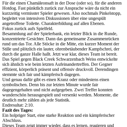
Für die einen Chamäleonsaft in der Dose (oder so), für die anderen
Hotdog. Fast pünktlich zurück zur Ansprache wäre da nicht ein
kurzzeitig vermisster Spieler gewesen. Also nochmals Pinkelstopp,
begleitet von intensiven Diskussionen über eine ungespült
angetroffene Toilette. Charakterbildung auf allen Ebenen.
Fokus zurück aufs Spielfeld.
Besammlung auf der Spielerbank, ein letzter Blick in die Runde,
konzentrierte Gesichter. Dann das gemeinsame Zusammenrücken
rund um das Tor. Alle Stöcke in die Mitte, ein kurzer Moment der
Stille und plötzlich ein lauter, ohrenbetäubender Kampfschrei, der
durch die ganze Halle hallt. Jetzt war klar, dieses Team ist bereit.
Das Spiel gegen Black Creek Schwarzenbach Weiss entwickelte
sich ähnlich wie beim letzten Aufeinandertreffen. Der Gegner
effizient, körperlich präsent und offensiv druckvoll. Derendingen
stemmte sich fair und kämpferisch dagegen.
Und genau dafür gibt es einen Kranz oder mindestens einen
symbolischen. Denn bis zur letzten Minute wurde fair
dagegengehalten und nicht aufgegeben. Zwei Treffer konnten
wunderschön herausgespielt und versenkt werden. Momente, die
deutlich mehr zählen als jede Statistik.
Endresultat: 2:10.
Fazit des Tages:
Ein holpriger Start, eine starke Reaktion und ein kämpferischer
Abschluss.
Dieses Team zeigt immer wieder, dass es lernen, reagieren und