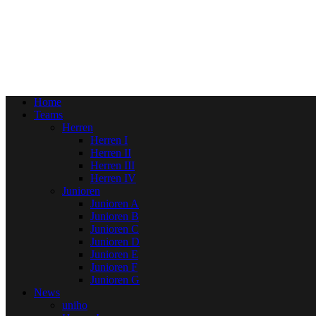
Home
Teams
Herren
Herren I
Herren II
Herren III
Herren IV
Junioren
Junioren A
Junioren B
Junioren C
Junioren D
Junioren E
Junioren F
Junioren G
News
uniho