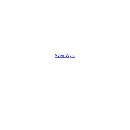
Mitte
Friedhofstrasse 35
4552 Derendingen
Sven Wyss