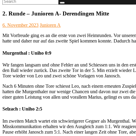
2. Runde – Junioren A- Derendingen Mitte
6. November 2023
Junioren A
Mit Vorfreude ging es an die erste von zwei Heimrunden. Vor unseren
hatte und daher nur auf das zweite Spiel kommen konnte. Dadurch hat
Murgenthal : Uniho 0:9
Wir fangen langsam und ohne Fehler an und Schiessen uns in den erst
den Ball wieder zurück. Das zweite Tor in der 5. Min erzielt wieder 
Tore wieder von Leo und zwei schöne Vorlagen von Janosch.
Nach 6 Minuten ohne Tore schiesst Leo, nach einem erneuten Zuspiel
hatten die Murgenthaler nur wenige Chancen und davon nur zwei die e
einer guten Leistung von allen und vorallem Marius, gelingt es uns da
Selzach : Uniho 2:5
Im zweiten Match wartet ein schwierigerer Gegner als Murgenthal. Wir
Misskommunikation erhalten wir den Ausgleich zum 1:1. Wir reagier
Pause erhöht Janosch zum 5:1. Nach einer langen Zeit ohne Tore, abe