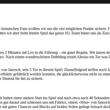
 heimischen Fans wollten wir uns die vier möglichen Punkte sichern. 
ten wir aber beim letzten Spiel das ganze H1-Team hinter uns als Zusc
en 2 Minuten mit Leo in die Führung – ein guter Beginn. Wir lassen d
Leo. Nach einem wunderschönen Dribbling erzielt Alessio ein Tor was L
 von Janosch, sein 5 Tor in diesem Spiel. Darauffolgend treffen noc
ffektiv gefährlich werden konnten, die glücklicherweise nicht zu ein
s Shutout für ihn zu sichern.
 hatten einen starken Start ins Spiel und nach etwa nach 40 Sekunden e
en gut darauf und schiessen uns mit Fabrice, einem «Hösi» von Janos
r mit guten Chancen und Blocks auf beiden Seiten gelingt Selzach doc