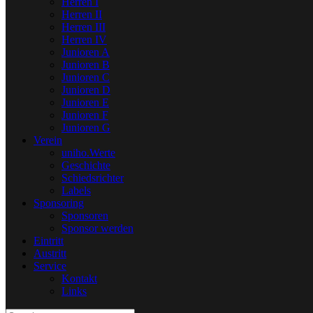
Herren I
Herren II
Herren III
Herren IV
Junioren A
Junioren B
Junioren C
Junioren D
Junioren E
Junioren F
Junioren G
Verein
uniho.Werte
Geschichte
Schiedsrichter
Labels
Sponsoring
Sponsoren
Sponsor werden
Eintritt
Austritt
Service
Kontakt
Links