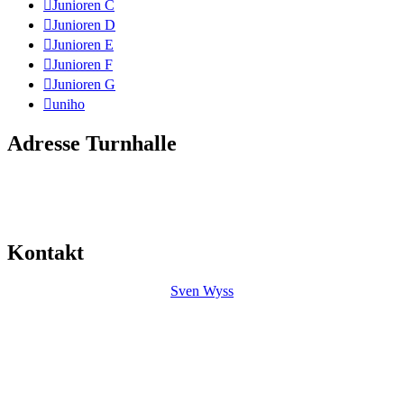
Junioren C
Junioren D
Junioren E
Junioren F
Junioren G
uniho
Adresse Turnhalle
Mitte
Friedhofstrasse 35
4552 Derendingen
Kontakt
Sven Wyss