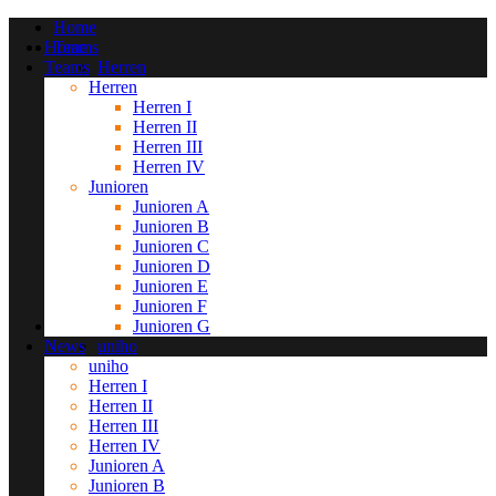
Home
Home
Teams
Teams
Herren
Herren
Herren I
Herren I
Herren II
Herren II
Herren III
Herren III
Herren IV
Junioren
Herren IV
Junioren
Junioren A
Junioren A
Junioren B
Junioren B
Junioren C
Junioren C
Junioren D
Junioren D
Junioren E
Junioren E
Junioren F
Junioren F
Junioren G
News
Junioren G
News
uniho
uniho
Herren I
Herren I
Herren II
Herren II
Herren III
Herren III
Herren IV
Herren IV
Junioren A
Junioren A
Junioren B
Junioren B
Junioren C