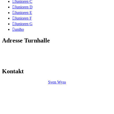
Junioren C
Junioren D
Junioren E
Junioren F
Junioren G
uniho
Adresse Turnhalle
Mitte
Friedhofstrasse 35
4552 Derendingen
Kontakt
Sven Wyss