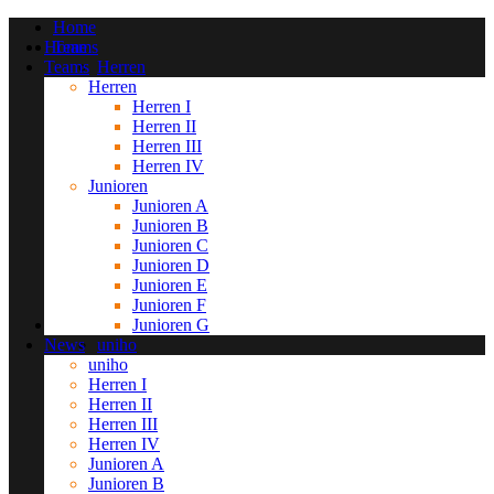
Home
Home
Teams
Teams
Herren
Herren
Herren I
Herren I
Herren II
Herren II
Herren III
Herren III
Herren IV
Junioren
Herren IV
Junioren
Junioren A
Junioren A
Junioren B
Junioren B
Junioren C
Junioren C
Junioren D
Junioren D
Junioren E
Junioren E
Junioren F
Junioren F
Junioren G
News
Junioren G
News
uniho
uniho
Herren I
Herren I
Herren II
Herren II
Herren III
Herren III
Herren IV
Herren IV
Junioren A
Junioren A
Junioren B
Junioren B
Junioren C