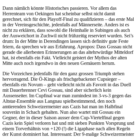
Dann nämlich könnte Historisches passieren. Vor allem das
Herrenteam von Oekingen hat scheinbar selbst nicht damit
gerechnet, sich für den Playoff-Final zu qualifizieren – das erste Mal
in der Vereinsgeschichte, jedenfalls auf Männerseite. Anders ist es
nicht zu erklären, dass sowohl die Heimhalle in Subingen als auch
der Ausweichort in Zuchwil nicht frühzeitig reserviert wurden. Sei’s
drum: In der Mitte in Derendingen lassen sich definitiv gute Feste
feiern, da sprechen wir aus Erfahrung. Apropos: Dass Gossau nicht
gerade die allerbesten Erinnerungen an das altehrwürdige Mitteldorf
hat, ist ebenfalls ein Fakt. Vielleicht geistert der Mythos der alten
Mitte auch noch irgendwo in den neuen Gemäuern herum.
Die Vorzeichen jedenfalls für den ganz grossen Triumph stehen
hervorragend. Die Ö-Kings als frischgebackener Cupsieger –
ebenfalls ein Novum – geht vielleicht nicht als Favorit in das Duell
mit Dauerbrenner Cevi Gossau, sind aber sicherlich kein
Aussenseiter. Im Cupfinal war man zumindest im 3-vs-3 gegen das
Altstar-Ensemble aus Langnau spielbestimmend, den noch
amtierenden Schweizermeister aus Cazis hat man im Halbfinal
souverän in Schach gehalten. Nun also wartet mit Gossau ein
Gegner, der in dieser Saison ausser dem Cup-Viertelfinal gegen
Cazis kein Spiel verloren hat und mit sieben Punkten Vorsprung und
einem Torverhältnis von +120 (!) die Ligaphase nach allen Regeln
der Kunst dominiert hat. Interessant: Der 9-malige Schweizermeister