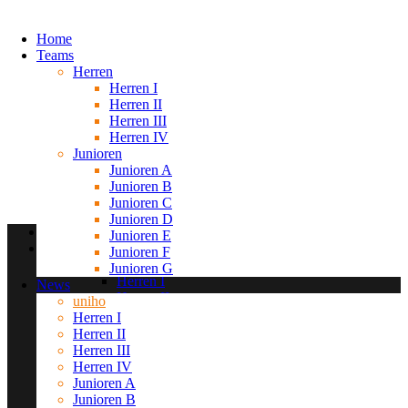
Home
Teams
Herren
Herren I
Herren II
Herren III
Herren IV
Junioren
Junioren A
Junioren B
Junioren C
Junioren D
Home
Junioren E
Teams
Junioren F
Herren
Junioren G
Herren I
News
Herren II
uniho
Herren III
Herren I
Herren IV
Herren II
Junioren
Herren III
Junioren A
Herren IV
Junioren B
Junioren A
Junioren C
Junioren B