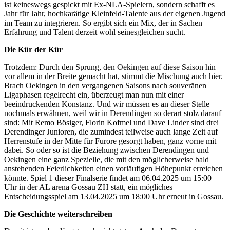
ist keineswegs gespickt mit Ex-NLA-Spielern, sondern schafft es
Jahr für Jahr, hochkarätige Kleinfeld-Talente aus der eigenen Jugend
im Team zu integrieren. So ergibt sich ein Mix, der in Sachen
Erfahrung und Talent derzeit wohl seinesgleichen sucht.
Die Kür der Kür
Trotzdem: Durch den Sprung, den Oekingen auf diese Saison hin
vor allem in der Breite gemacht hat, stimmt die Mischung auch hier.
Brach Oekingen in den vergangenen Saisons nach souveränen
Ligaphasen regelrecht ein, überzeugt man nun mit einer
beeindruckenden Konstanz. Und wir müssen es an dieser Stelle
nochmals erwähnen, weil wir in Derendingen so derart stolz darauf
sind: Mit Remo Bösiger, Florin Kofmel und Dave Linder sind drei
Derendinger Junioren, die zumindest teilweise auch lange Zeit auf
Herrenstufe in der Mitte für Furore gesorgt haben, ganz vorne mit
dabei. So oder so ist die Beziehung zwischen Derendingen und
Oekingen eine ganz Spezielle, die mit den möglicherweise bald
anstehenden Feierlichkeiten einen vorläufigen Höhepunkt erreichen
könnte. Spiel 1 dieser Finalserie findet am 06.04.2025 um 15:00
Uhr in der AL arena Gossau ZH statt, ein mögliches
Entscheidungsspiel am 13.04.2025 um 18:00 Uhr erneut in Gossau.
Die Geschichte weiterschreiben