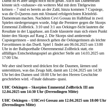
Damit ist es aber längst noch nicht getan. Auch das Damenteam
könnte sich «zuhause» ein weiteres Mal mit dem Titelgewinn
krönen – 7 sind es bereits an der Zahl, hinzu kommen 7 Cupsiege,
was die Ö-Queens zum mit Abstand erfolgreichsten Kleinfeld-
Damenteam machen. Nachdem Cevi Gossau im Halbfinal in zwei
Spielen niedergerungen wurde, folgt die Premiere gegen die Skorps
Emmental Zollbrück. 3:10 und 3:1 aus Oekinger-Sicht lauteten die
Resultate in der Ligaphase, am Ende klassierte man sich einen Punkt
hinter den Skorps auf Rang 2. Die Skorps sind amtierende
Cupsiegerinnen – und dennoch gehen die Oekingerinnen als leichte
Favoritinnen in das Duell. Spiel 1 findet am 06.04.2025 um 13:00
Uhr in der Ballsporthalle Oberemmental Zollbrück statt, ein
allfälliges Entscheidungsspiel an gleicher Stelle am 14.03.2025 um
17:00 Uhr.
Wir aber sind bereit und drücken fest die Daumen, lärmen und
unterstützen, was das Zeugs hält, damit am 12.04.2025 um 14:30
Uhr bei den Damen und 18:00 Uhr bei den Herren Geschichte
geschrieben wird. «Finale dahoam» quasi.
UHC Oekingen – Skorpion Emmental Zollbrück III am
12.04.2025 um 14:30 Uhr (Derendingen Mitte)
UHC Oekingen – UHCevi Gossau am 12.04.2025 um 18:00 Uhr
(Derendingen Mitte)