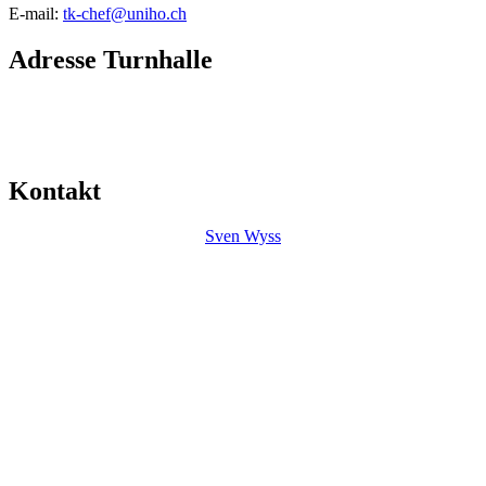
E-mail:
tk-chef@uniho.ch
Adresse Turnhalle
Mitte
Friedhofstrasse 35
4552 Derendingen
Kontakt
Sven Wyss