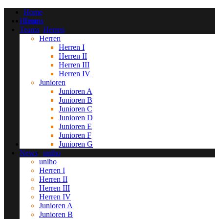
Home
Home
Teams
Teams
Herren
Herren
Herren I
Herren I
Herren II
Herren II
Herren III
Herren III
Herren IV
Junioren
Herren IV
Junioren
Junioren A
Junioren A
Junioren B
Junioren B
Junioren C
Junioren C
Junioren D
Junioren D
Junioren E
Junioren E
Junioren F
Junioren F
Junioren G
News
Junioren G
News
uniho
uniho
Herren I
Herren I
Herren II
Herren II
Herren III
Herren III
Herren IV
Herren IV
Junioren A
Junioren A
Junioren B
Junioren B
Junioren C