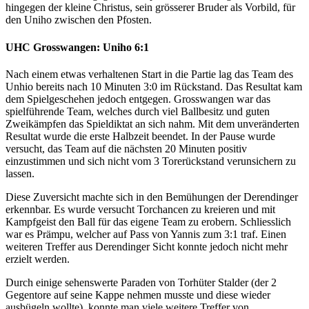
hingegen der kleine Christus, sein grösserer Bruder als Vorbild, für
den Uniho zwischen den Pfosten.
UHC Grosswangen: Uniho 6:1
Nach einem etwas verhaltenen Start in die Partie lag das Team des
Unhio bereits nach 10 Minuten 3:0 im Rückstand. Das Resultat kam
dem Spielgeschehen jedoch entgegen. Grosswangen war das
spielführende Team, welches durch viel Ballbesitz und guten
Zweikämpfen das Spieldiktat an sich nahm. Mit dem unveränderten
Resultat wurde die erste Halbzeit beendet. In der Pause wurde
versucht, das Team auf die nächsten 20 Minuten positiv
einzustimmen und sich nicht vom 3 Torerückstand verunsichern zu
lassen.
Diese Zuversicht machte sich in den Bemühungen der Derendinger
erkennbar. Es wurde versucht Torchancen zu kreieren und mit
Kampfgeist den Ball für das eigene Team zu erobern. Schliesslich
war es Prämpu, welcher auf Pass von Yannis zum 3:1 traf. Einen
weiteren Treffer aus Derendinger Sicht konnte jedoch nicht mehr
erzielt werden.
Durch einige sehenswerte Paraden von Torhüter Stalder (der 2
Gegentore auf seine Kappe nehmen musste und diese wieder
ausbügeln wollte), konnte man viele weitere Treffer von