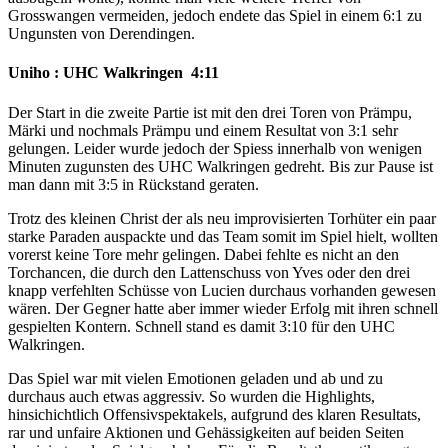
Grosswangen vermeiden, jedoch endete das Spiel in einem 6:1 zu
Ungunsten von Derendingen.
Uniho : UHC Walkringen 4:11
Der Start in die zweite Partie ist mit den drei Toren von Prämpu,
Märki und nochmals Prämpu und einem Resultat von 3:1 sehr
gelungen. Leider wurde jedoch der Spiess innerhalb von wenigen
Minuten zugunsten des UHC Walkringen gedreht. Bis zur Pause ist
man dann mit 3:5 in Rückstand geraten.
Trotz des kleinen Christ der als neu improvisierten Torhüter ein paar
starke Paraden auspackte und das Team somit im Spiel hielt, wollten
vorerst keine Tore mehr gelingen. Dabei fehlte es nicht an den
Torchancen, die durch den Lattenschuss von Yves oder den drei
knapp verfehlten Schüsse von Lucien durchaus vorhanden gewesen
wären. Der Gegner hatte aber immer wieder Erfolg mit ihren schnell
gespielten Kontern. Schnell stand es damit 3:10 für den UHC
Walkringen.
Das Spiel war mit vielen Emotionen geladen und ab und zu
durchaus auch etwas aggressiv. So wurden die Highlights,
hinsichichtlich Offensivspektakels, aufgrund des klaren Resultats,
rar und unfaire Aktionen und Gehässigkeiten auf beiden Seiten