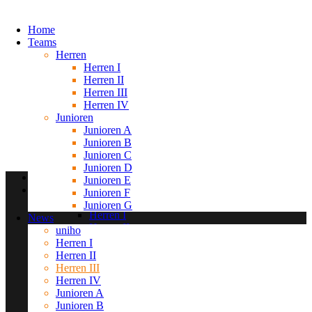
Home
Teams
Herren
Herren I
Herren II
Herren III
Herren IV
Junioren
Junioren A
Junioren B
Junioren C
Junioren D
Home
Junioren E
Teams
Junioren F
Herren
Junioren G
Herren I
News
Herren II
uniho
Herren III
Herren I
Herren IV
Herren II
Junioren
Herren III
Junioren A
Herren IV
Junioren B
Junioren A
Junioren C
Junioren B